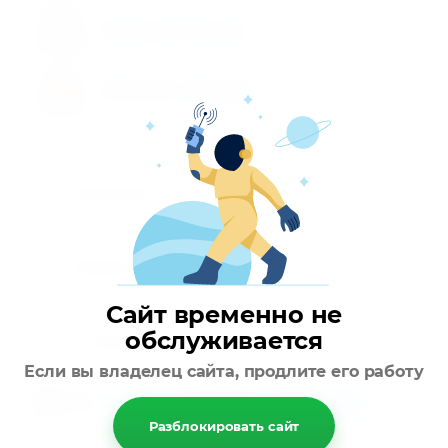
Доставка по городу
Возможен самовывоз
Описание
Параметры
Сайт временно не
обслуживается
Отзывы
Если вы владелец сайта, продлите его работу
теги:
толще
,
утолщенные
,
нитриловые
,
особопрочные
,
прочные
Разблокировать сайт