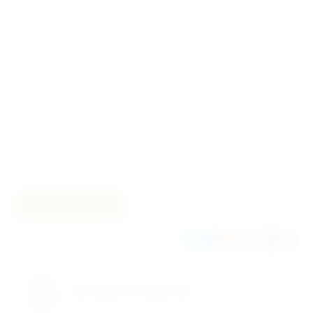
Материал
Латекс
Вид
Неопудренные
Стерильность
Нет
С валиком
Да
Количество в
25 пар
упаковке
Сравнить
Поделиться
Доставка по Казахстану