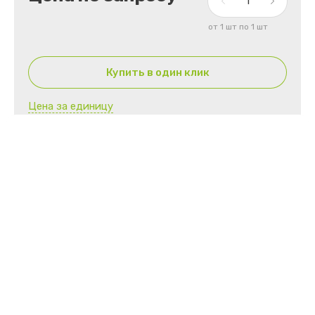
от 1 шт по 1 шт
Купить в один клик
Цена за единицу
Артикул:
нет
Материал
SMS
Плотность материала
42 г/м²
Стерильность
Да
Тип изделия
Одноразовый