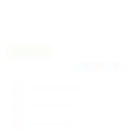
Количество в
Индивидуальная упаковка
упаковке
Размер
Сравнить
Поделиться
Доставка по Казахстану
Доставка по городу
Возможен самовывоз