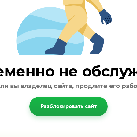
/
м².
х80; 70х100; 70х140; 80х90; 80х100; 80х140; 80х160
; 160х190; 160х200; 160х210; 160х240; 160х250; 
, кардиология, косметология.
еменно не обслу
ли вы владелец сайта, продлите его раб
Разблокировать сайт