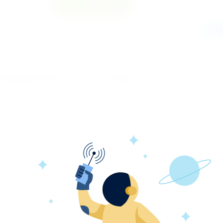
Сравнить
Поделиться
Модификации
Отзывы
й простыню различных размеров, которая и
логического кресла, пеленального стола, а такж
едении различных операций, процедур.
ния одноразовые простыни могут быть с отверст
с адгезивным краем.
 SMS (спанбонд+мельтблаун+спанбонд);