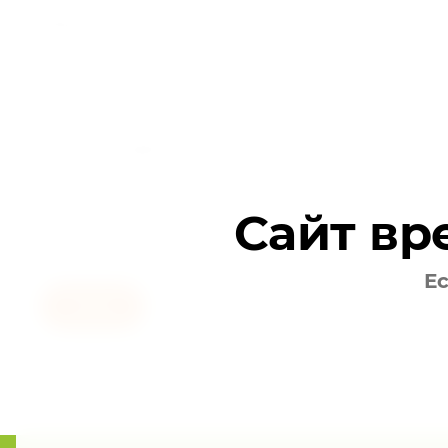
Поверхностная
плотность
:
(
10
-
60
)
г/м² ±10 г
Разных вариантов исполнения и размеров (
70
120х140; 120х160; 140х200; 140х240; 160х180
250х300; 250х350; 300х180
)
±10
%.
Область применения и назначение:
Хирургия, гинекология и акушерство, урология
Сайт вр
Ес
Назад