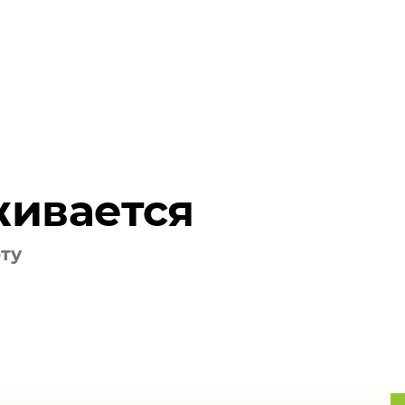
; 80х200; 100х100; 100х120; 110х140; 120х120;
180х200; 200х240; 200х300; 230х180; 240х350;
живается
оту