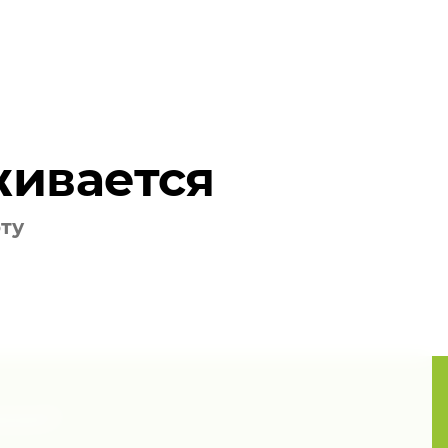
живается
оту
ения?