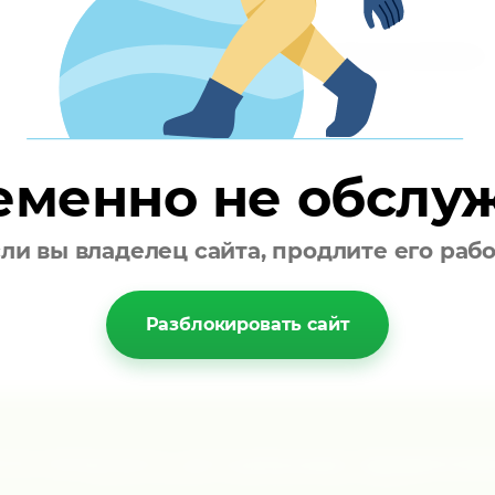
Одноразовый
Индивидуальная упаковка
70*80см
еменно не обслу
ли вы владелец сайта, продлите его раб
Разблокировать сайт
те получать актуальные предлож
Подписывайтесь и получите скидку 10%!