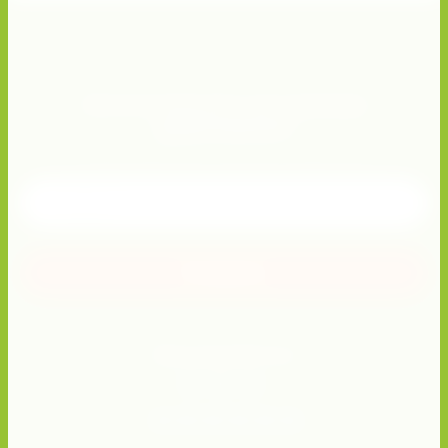
Хотите получать актуальные
предложения?
Подписывайтесь и получите скидку 10%!
Отправить
Присоединяйтесь!