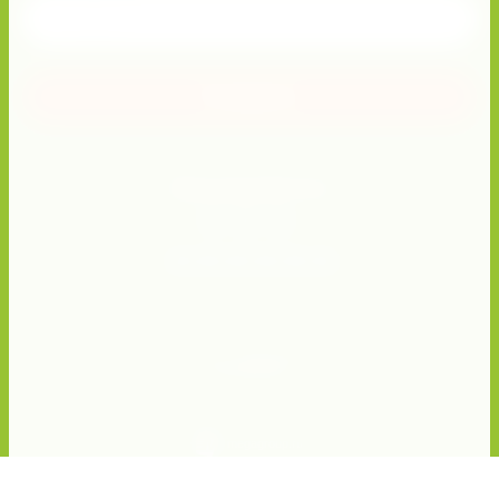
Отправить
Присоединяйтесь!
© 2022 “Vita Pharma медицинские расходные
материалы”