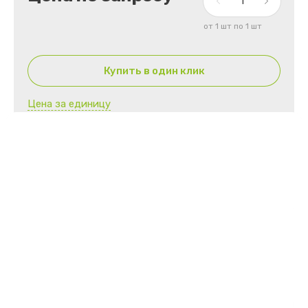
от 1 шт по 1 шт
Купить в один клик
Цена за единицу
Артикул:
нет
Материал
SMS
Плотность материала
42 г/м²
Стерильность
Да
Тип изделия
Одноразовый