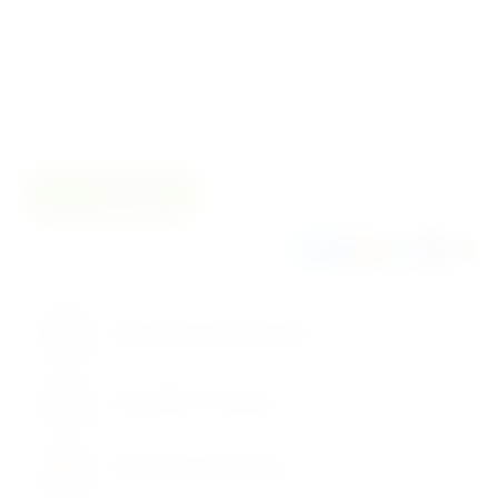
Количество в
Индивидуальная упаковка
упаковке
Размер
Сравнить
Поделиться
Доставка по Казахстану
Доставка по городу
Возможен самовывоз