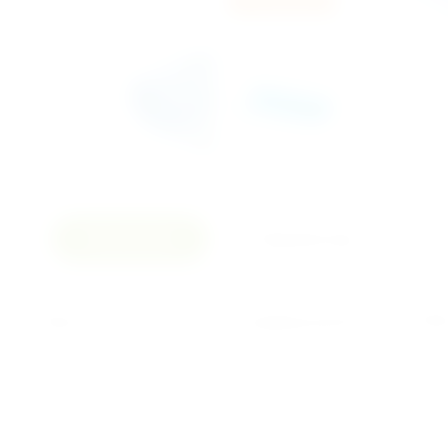
В наличии
Описание
Параметры
Простыни в рулоне с перфорацией 70см*20
наличие перфорации позволяет без усилий
не вызывает аллергии и раздражения кожи
прочная;
Обеспечивает санитарно-гигиеническую