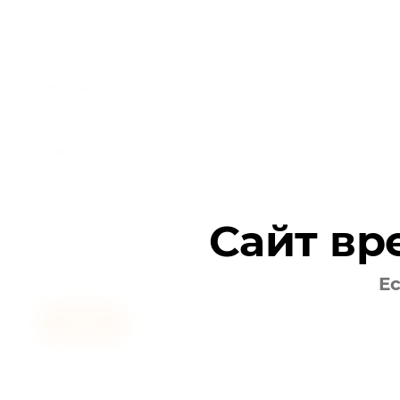
центрах, клиниках и больницах, в родиль
Количество простыней в рулоне:
100 штук;
Материал изготовления:
нетканое полотно С
Поверхностная
плотность
:
15 г/м²;
Параметры:
70 см * 200 пгм.
Сайт вр
Ес
Назад