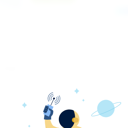
Поделиться
Отзывы
0 пгм
 оторвать нужный отрез;
 у людей, не накапливает статического электричест
 защиту при проведения процедур в операционн