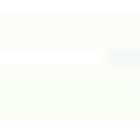
те получать актуальные предлож
Подписывайтесь и получите скидку 10%!
Отпра
АЯ
О КОМПАНИИ
ОПЛАТА
ДОСТАВКА
КО
© 2022 “Vita Pharma медицинские расходные материалы”