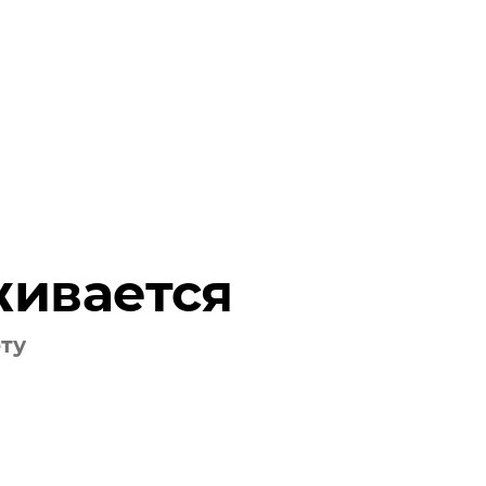
живается
оту