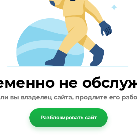
ных домах и перинатальных центрах.
МС (спанбонд+мельтблаун+спанбонд);
еменно не обслу
ли вы владелец сайта, продлите его раб
Разблокировать сайт