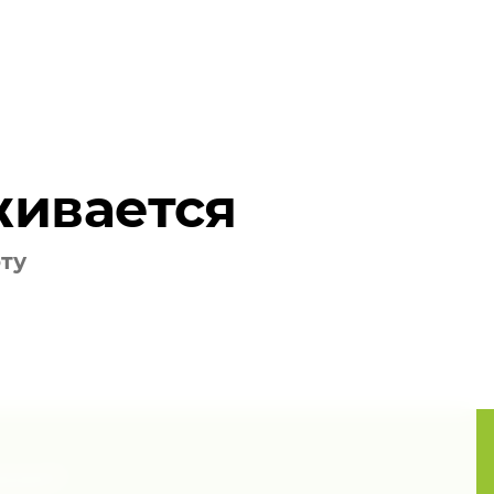
живается
оту
ения?