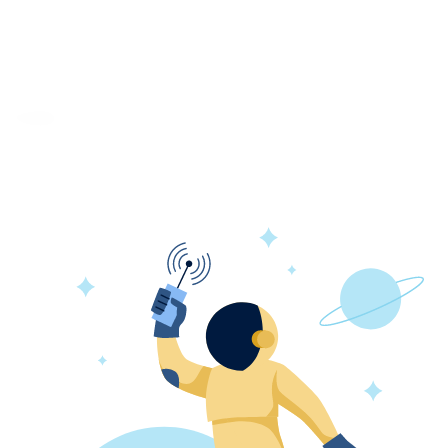
Отзывы
епень защиты FFP 2
- 5-слойная антивирусная маска
 Благодаря своим эластичным свойствам маска плот
цы с болезнетворными организмами. Специальная к
пана выдоха;
0%;
защиту до 12 часов;
крон;