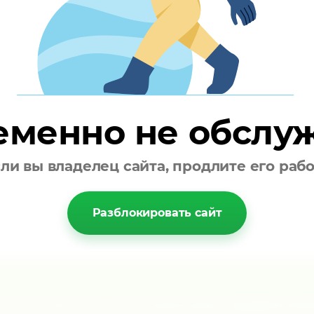
: да;
;
еменно не обслу
ли вы владелец сайта, продлите его раб
Разблокировать сайт
те получать актуальные предлож