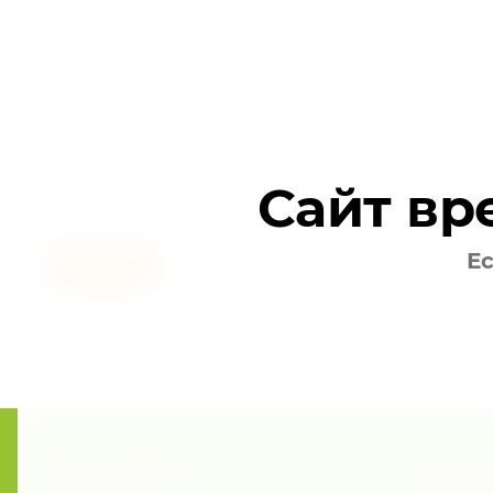
Встроенный регулируемый зажим для носа
Слоев защиты: 5;
Допускается многоразовое использование
Количество в упаковке: 5 шт.
Сайт вр
Ес
Назад
Присоединяйтесь!
Хоти