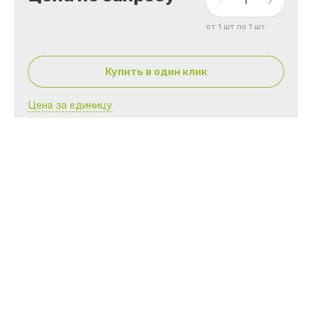
от 1 шт по 1 шт
Купить в один клик
Цена за единицу
Артикул:
нет
ПОД ЗАКАЗ
ОПТОМ
Материал
SMS
Плотность материала
42 г/м²
Стерильность
Да