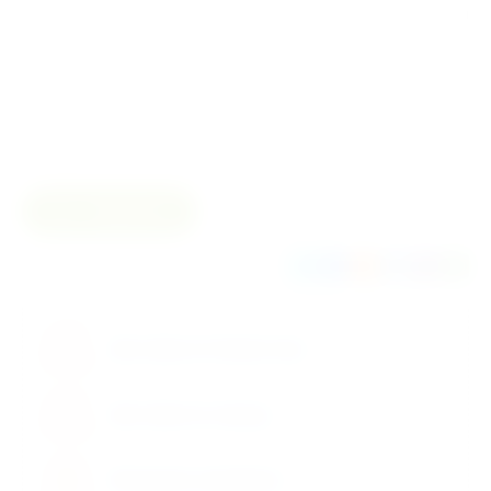
Тип изделия
Одноразовый
Количество в
Индивидуальная упаковка
упаковке
Размер
Сравнить
Поделиться
Доставка по Казахстану
Доставка по городу
Возможен самовывоз